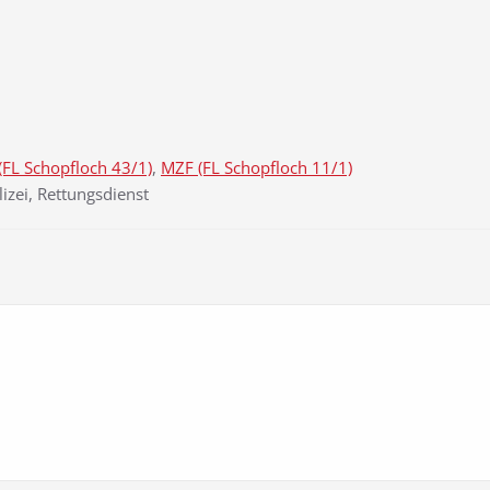
(FL Schopfloch 43/1)
,
MZF (FL Schopfloch 11/1)
izei, Rettungsdienst