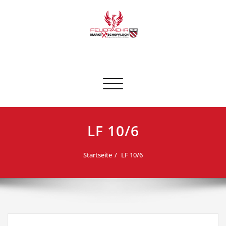
Skip
to
content
FF Schopfloch
Schalte Navigation
LF 10/6
Startseite
LF 10/6