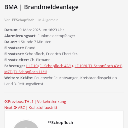
BMA | Brandmeldeanlage
Von
FFSchopfloch
in Allgemein
Datum:
9. März 2025 um 16:23 Uhr
Alarmierungsart:
Funkmeldeempfänger
Dauer:
1 Stunde 7 Minuten
Einsatzart:
Brand
Einsatzort:
Schopfloch, Friedrich-Ebert-Str.
Einsatzleiter:
Ch. Birmann
Fahrzeuge:
HLF 10 (FL Schopfloch 42/1)
,
LF 10/6 (FL Schopfloch 43/1)
,
MZF (FL Schopfloch 11/1)
Weitere Kräfte:
Feuerwehr Feuchtwangen, Kreisbrandinspektion
Land 3, Rettungsdienst
Previous:
THL1 | Verkehrslenkung
Beitragsnavigation
Next:
ABC | Kraftstoffaustritt
FFSchopfloch