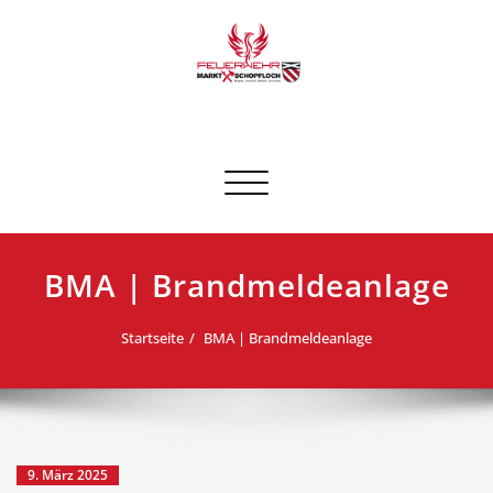
Skip
to
content
FF Schopfloch
Schalte Navigation
BMA | Brandmeldeanlage
Startseite
BMA | Brandmeldeanlage
9. März 2025