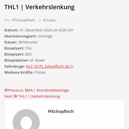
THL1 | Verkehrslenkung
Von
FFSchopfloch
in
Einsatz
Datum:
31. Dezember 2024 um 8:29 Uhr
Alarmierungsart:
Sonstige
Dauer:
38 Minuten
Einsatzart:
THL
Einsatzort:
B25
Einsatzleiter:
M. Maier
Fahrzeuge:
HLF 10 (FL Schopfloch 42/1)
Weitere Kräfte:
Polizei
Previous:
BMA | Brandmeldeanlage
Beitragsnavigation
Next:
THL1 | Verkehrslenkung
FFSchopfloch