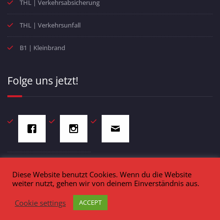
THL | Verkehrsabsicherung
THL | Verkehrsunfall
B1 | Kleinbrand
Folge uns jetzt!
Diese Website benutzt Cookies. Wenn du die Website
weiter nutzt, gehen wir von deinem Einverständnis aus.
Freiwillige Feuerwehr Markt Schopfloch - Schulstraße 4 - 91626
Cookie settings
ACCEPT
Schopfloch