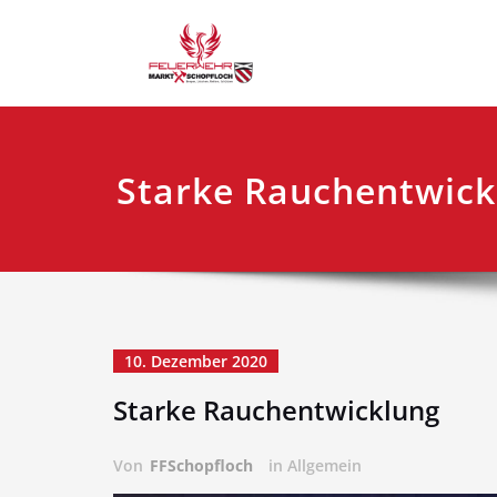
Skip
FF Schopf
to
content
Starke Rauchentwick
10. Dezember 2020
Starke Rauchentwicklung
Von
FFSchopfloch
in Allgemein