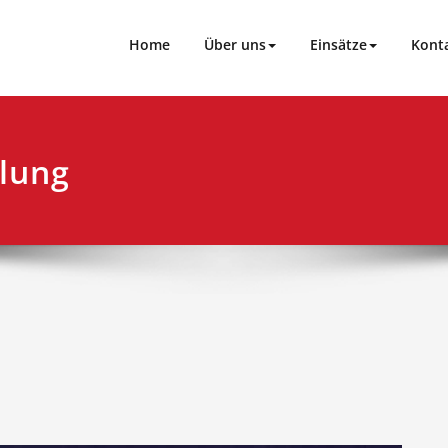
loch
Home
Über uns
Einsätze
Kont
lung