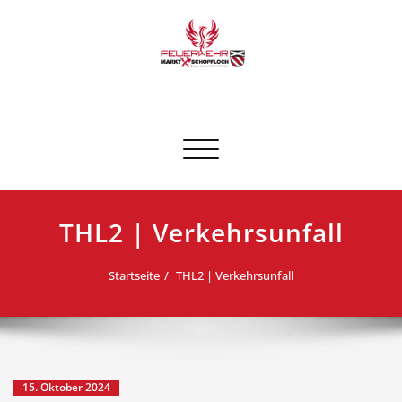
Skip
to
content
FF Schopfloch
Schalte Navigation
THL2 | Verkehrsunfall
Startseite
THL2 | Verkehrsunfall
15. Oktober 2024