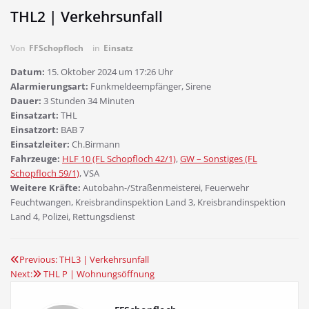
THL2 | Verkehrsunfall
Von
FFSchopfloch
in
Einsatz
Datum:
15. Oktober 2024 um 17:26 Uhr
Alarmierungsart:
Funkmeldeempfänger, Sirene
Dauer:
3 Stunden 34 Minuten
Einsatzart:
THL
Einsatzort:
BAB 7
Einsatzleiter:
Ch.Birmann
Fahrzeuge:
HLF 10 (FL Schopfloch 42/1)
,
GW – Sonstiges (FL
Schopfloch 59/1)
, VSA
Weitere Kräfte:
Autobahn-/Straßenmeisterei, Feuerwehr
Feuchtwangen, Kreisbrandinspektion Land 3, Kreisbrandinspektion
Land 4, Polizei, Rettungsdienst
Previous:
THL3 | Verkehrsunfall
Beitragsnavigation
Next:
THL P | Wohnungsöffnung