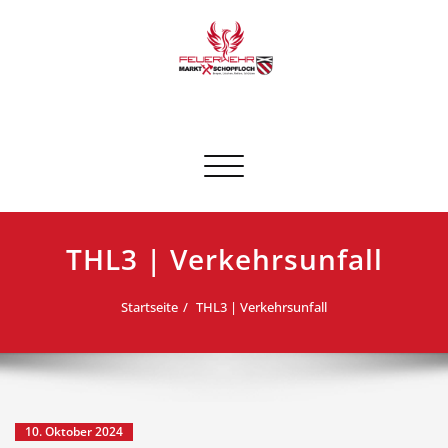
Skip
to
content
FF Schopfloch
Schalte Navigation
THL3 | Verkehrsunfall
Startseite
THL3 | Verkehrsunfall
10. Oktober 2024