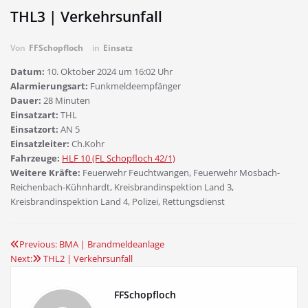
THL3 | Verkehrsunfall
Von
FFSchopfloch
in
Einsatz
Datum:
10. Oktober 2024 um 16:02 Uhr
Alarmierungsart:
Funkmeldeempfänger
Dauer:
28 Minuten
Einsatzart:
THL
Einsatzort:
AN 5
Einsatzleiter:
Ch.Kohr
Fahrzeuge:
HLF 10 (FL Schopfloch 42/1)
Weitere Kräfte:
Feuerwehr Feuchtwangen, Feuerwehr Mosbach-
Reichenbach-Kühnhardt, Kreisbrandinspektion Land 3,
Kreisbrandinspektion Land 4, Polizei, Rettungsdienst
Previous:
BMA | Brandmeldeanlage
Beitragsnavigation
Next:
THL2 | Verkehrsunfall
FFSchopfloch